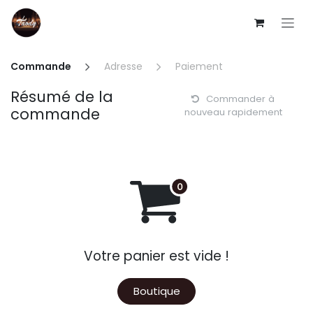
Se rendre au contenu
Commande
Adresse
Paiement
Résumé de la
Commander à
commande
nouveau rapidement
Votre panier est vide !
Boutique